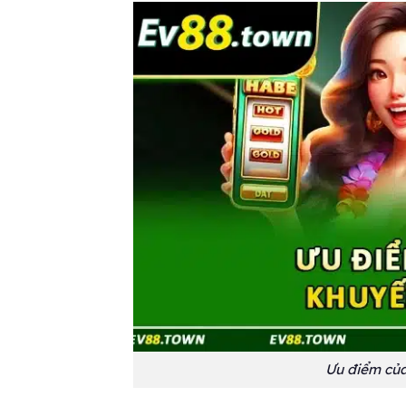
Ưu điểm của