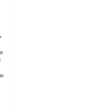
Lớn
–
Cơ
Hội
Kiếm
Tiền
Cực
Kỳ
n
Hấp
Dẫn
ới
i
ãi