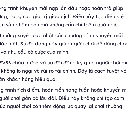
ương trình khuyến mãi nạp lần đầu hoặc hoàn trả giúp
ng, nâng cao giá trị giao dịch. Điều này tạo điều kiện
hiều sản phẩm hơn mà không cần chi thêm quá nhiều.
 thường xuyên cập nhật các chương trình khuyến mãi
 đặc biệt. Sự đa dạng này giúp người chơi dễ dàng chọ
h và nhu cầu cá cược của mình.
 EV88 chào mừng và ưu đãi đăng ký giúp người chơi m
hông lo ngại về rủi ro tài chính. Đây là cách tuyệt vờ
hân khách hàng hiệu quả.
g trình tích điểm, hoàn tiền hàng tuần hoặc khuyến m
gười chơi gắn bó lâu dài. Điều này không chỉ tạo cảm
p người chơi có thêm động lực quay lại chơi thường