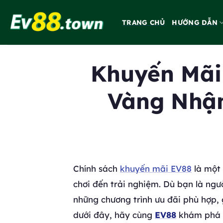
Bỏ
qua
TRANG CHỦ
HƯỚNG DẪN
nội
dung
Khuyến Mãi
Vàng Nhậ
Chính sách
khuyến mãi EV88
là một 
chơi đến trải nghiệm. Dù bạn là ngư
những chương trình ưu đãi phù hợp, g
dưới đây, hãy cùng
EV88
khám phá đ