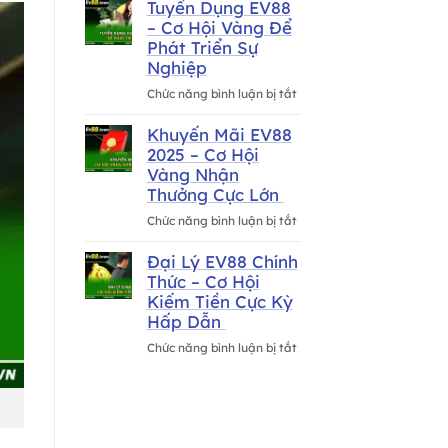
Tuyển Dụng EV88
Là
Hay
– Cơ Hội Vàng Để
Gì
Chỉ
Phát Triển Sự
?
Là
Nghiệp
Tìm
Lời
Hiểu
Chức năng bình luận bị tắt
ở
Đồn?
Nền
Tuyển
Tảng
Khuyến Mãi EV88
Dụng
Giải
2025 – Cơ Hội
EV88
Trí
Vàng Nhận
–
Trực
Thưởng Cực Lớn
Cơ
Tuyến
Hội
Chức năng bình luận bị tắt
ở
Uy
Vàng
Khuyến
Tín
Để
Đại Lý EV88 Chính
Mãi
Phát
Thức – Cơ Hội
EV88
Triển
Kiếm Tiền Cực Kỳ
2025
Sự
Hấp Dẫn
–
Nghiệp
Cơ
Chức năng bình luận bị tắt
ở
Hội
Đại
Vàng
Lý
Nhận
EV88
Thưởng
Chính
Cực
Thức