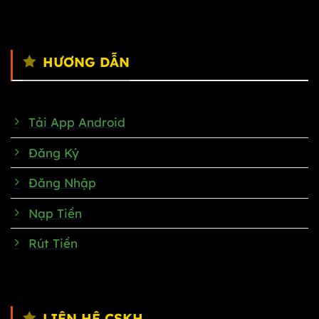
HƯƠNG DẪN
Tải App Android
Đăng Ký
Đăng Nhập
Nạp Tiền
Rút Tiền
LIÊN HỆ CSKH