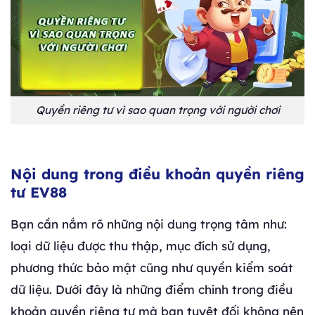
Quyền riêng tư vì sao quan trọng với người chơi
Nội dung trong điều khoản quyền riêng
tư EV88
Bạn cần nắm rõ những nội dung trọng tâm như:
loại dữ liệu được thu thập, mục đích sử dụng,
phương thức bảo mật cũng như quyền kiểm soát
dữ liệu. Dưới đây là những điểm chính trong điều
khoản quyền riêng tư mà bạn tuyệt đối không nên