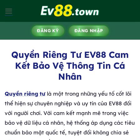
Bỏ
qua
nội
ĐĂNG KÝ
ĐĂNG NHẬP
dung
Quyền Riêng Tư EV88 Cam
Kết Bảo Vệ Thông Tin Cá
Nhân
Quyền riêng tư
là một trong những yếu tố cốt lõi
thể hiện sự chuyên nghiệp và uy tín của EV88 đối
với người chơi. Với cam kết mạnh mẽ trong việc
bảo vệ dữ liệu cá nhân, hệ thống áp dụng các tiêu
chuẩn bảo mật quốc tế, tuyệt đối không chia sẻ