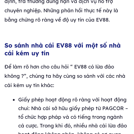
định, trả thưởng đúng hạn và dịch vụ hỗ trợ
chuyên nghiệp. Những phản hồi thực tế này là
bằng chứng rõ ràng về độ uy tín của EV88.
So sánh nhà cái EV88 với một số nhà
cái kém uy tín
Để làm rõ hơn cho câu hỏi “ EV88 có lừa đảo
không ?”, chúng ta hãy cùng so sánh với các nhà
cái kém uy tín khác:
Giấy phép hoạt động rõ ràng với hoạt động
chui: Nhà cái sở hữu giấy phép từ PAGCOR –
tổ chức hợp pháp và có tiếng trong ngành
cá cược. Trong khi đó, nhiều nhà cái lừa đảo