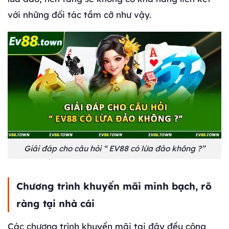
với những đối tác tầm cỡ như vậy.
Giải đáp cho câu hỏi “ EV88 có lừa đảo không ?”
Chương trình khuyến mãi minh bạch, rõ
ràng tại nhà cái
Các chương trình khuyến mãi tại đây đều công