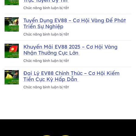
Nhà
Sự
–
Cái
Chức năng bình luận bị tắt
ở
Thật
Nhà
EV88
Về
Cái
Tuyển Dụng EV88 – Cơ Hội Vàng Để Phát
Là
Nhà
Uy
Triển Sự Nghiệp
Gì
Cái
Tín
?
Chức năng bình luận bị tắt
ở
Hay
Tìm
Tuyển
Chỉ
Hiểu
Khuyến Mãi EV88 2025 – Cơ Hội Vàng
Dụng
Là
Nền
Nhận Thưởng Cực Lớn
EV88
Lời
Tảng
–
Đồn?
Chức năng bình luận bị tắt
ở
Giải
Cơ
Khuyến
Trí
Hội
Đại Lý EV88 Chính Thức – Cơ Hội Kiếm
Mãi
Trực
Vàng
Tiền Cực Kỳ Hấp Dẫn
EV88
Tuyến
Để
2025
Uy
Chức năng bình luận bị tắt
ở
Phát
–
Tín
Đại
Triển
Cơ
Lý
Sự
Hội
EV88
Nghiệp
Vàng
Chính
Nhận
Thức
Thưởng
–
Cực
Cơ
Lớn
Hội