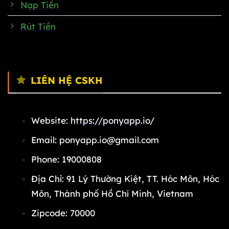
Nạp Tiền
Rút Tiền
LIÊN HỆ CSKH
Website:
https://ponyapp.io/
Email:
ponyapp.io@gmail.com
Phone: 19000808
Địa Chỉ: 91 Lý Thường Kiệt, TT. Hóc Môn, Hóc
Môn, Thành phố Hồ Chí Minh, Vietnam
Zipcode: 70000