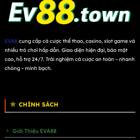
Kiếm
Tiền
Cực
Kỳ
Hấp
Dẫn
EV88
cung cấp cá cược thể thao, casino, slot game và
nhiều trò chơi hấp dẫn. Giao diện hiện đại, bảo mật
cao, hỗ trợ 24/7. Trải nghiệm cá cược an toàn – nhanh
chóng – minh bạch.
CHÍNH SÁCH
Giới Thiệu EVA88