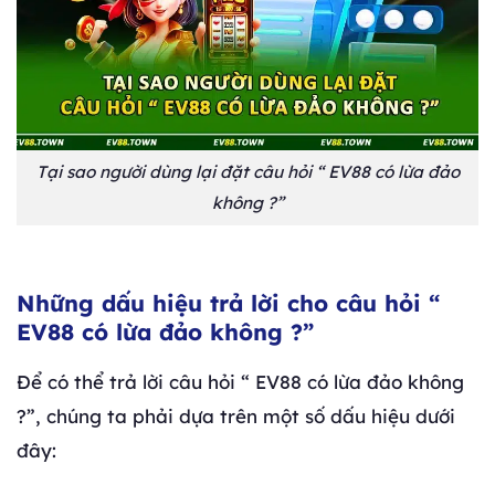
Tại sao người dùng lại đặt câu hỏi “ EV88 có lừa đảo
không ?”
Những dấu hiệu trả lời cho câu hỏi “
EV88 có lừa đảo không ?”
Để có thể trả lời câu hỏi “ EV88 có lừa đảo không
?”, chúng ta phải dựa trên một số dấu hiệu dưới
đây: